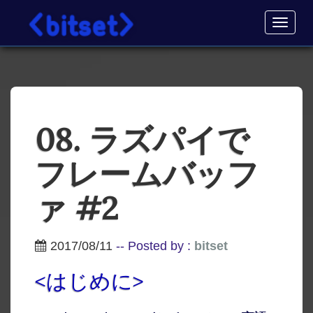
"raspberry pi", ラズパイ, vcgencmd, gnuplot, LCD, 3.5インチ, 3.5inch, fbi
Toggl
navig
08. ラズパイで
フレームバッフ
ァ #2
2017/08/11
-- Posted by :
bitset
<はじめに>