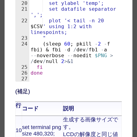
20
  set ylabel 'temp';
21
  set datafile separator 
',';
22
  plot '< tail -n 20 
$CSV
' using 1:2 with 
linespoints;
23
    "
24
(
sleep
60
; 
pkill
-
2
-
f
fbi
)
 & 
fbi
-
d
/
dev
/
fb1
-
a
--
noverbose
--
noedit
$PNG
>
/
dev
/
null
2
>
&1
25
fi
26
done
27
(補足)
行
コード
説明
生成する画像サイズで
す。
set terminal png
10
size 480,320;
LCDの解像度と同じ値