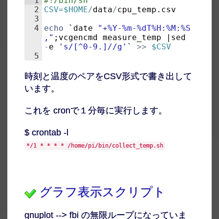
1
#!/bin/sh
2
CSV=$HOME
/
data
/
cpu_temp
.
csv
3
4
echo
 `
date
"+%Y-%m-%dT%H:%M:%S
,"
;
vcgencmd
measure_temp
 |
sed
-
e
'
s/[^0-9.]//g
'
` 
>>
$CSV
5
時刻と温度のペアをCSV形式で書き出して
います。
これを cronで１分毎に実行します。
$ crontab -l
*/1 * * * * /home/pi/bin/collect_temp.sh
グラフ表示スクリプト
gnuplot --> fbi の無限ループになっていま