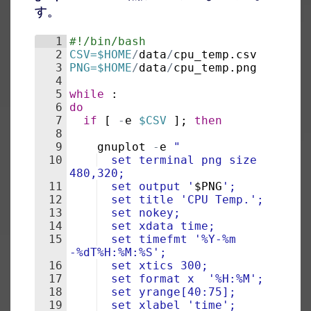
す。
1
#!/bin/bash
2
CSV=$HOME
/
data
/
cpu_temp
.
csv
3
PNG=$HOME
/
data
/
cpu_temp
.
png
4
5
while
 :
6
do
7
if
[
-
e
$CSV
]
; 
then
8
9
gnuplot
-
e
"
10
  set terminal png size 
480,320;
11
  set output '
$PNG
';
12
  set title 'CPU Temp.';
13
  set nokey;
14
  set xdata time;
15
  set timefmt '%Y-%m
-%dT%H:%M:%S';
16
  set xtics 300;
17
  set format x  '%H:%M';
18
  set yrange[40:75];
19
  set xlabel 'time';