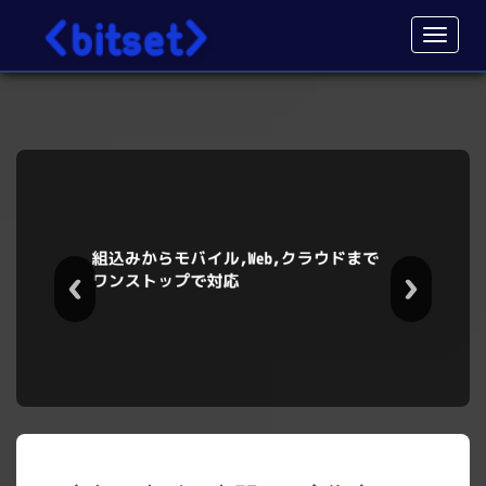
高槻, システム開発, ポン出し君, ソフトウェア, IoT, Python, 組込み, Linux, aws, C++, C言語,
Raspberry,FA, 自動制御
Toggl
navig
https://www.amazon.co.jp/dp/B071W86F5L/