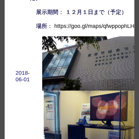
展示期間： １２月１日まで（予定）
場所：
https://goo.gl/maps/qfwppophLHD
2018-
06-01