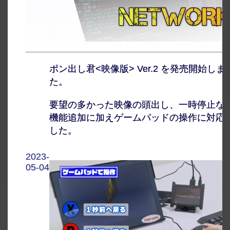
ポン出し君<映像版> Ver.2 を発売開始しま
た。
要望の多かった映像の頭出し、一時停止な
機能追加に加えゲームパッドの操作に対応
した。
2023-
05-04